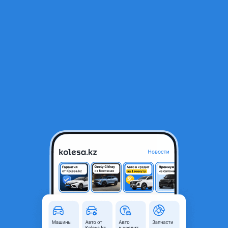
RU
Открыть приложение
1
/
4
Toyota Prado 120 черный губа
35 000 ₸
Объявление находится в архиве и может быть