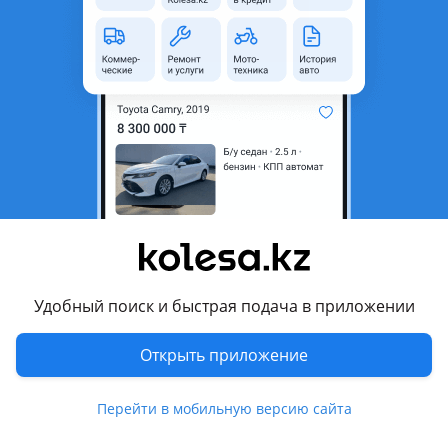
неактуальным.
Город
Алматы, Алматинская
область
Состояние
Новая
Оригинальность
Оригинал
Есть доставка
Да
Комментарий продавца
Автозапчасти для Toyota и Lexus — в наличии
Удобный поиск и быстрая подача в приложении
При покупке уточняйте цену!
Цены могут измениться
Открыть приложение
Перейти в мобильную версию сайта
Предлагаем широкий выбор кузовных деталей и оптики