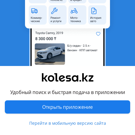
неактуальным.
Город
Зайсан, Восточно-
Казахстанская область
Поколение
1985 - н.в. 1 поколение
Кузов
Минивэн
Объем двигателя, л
2.7 (бензин)
Пробег
467 000 км
Коробка передач
Механика
Привод
Полный привод
Удобный поиск и быстрая подача в приложении
Руль
Слева
Растаможен в Казахстане
Да
Открыть приложение
Отзывы владельцев
40 отзывов
Перейти в мобильную версию сайта