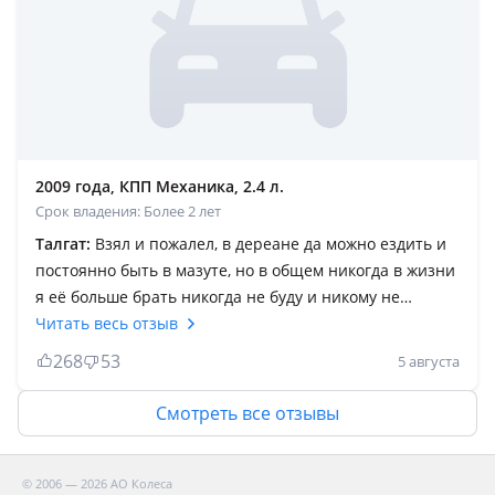
мощный, не прихотливый к качеству масла. На 20000
пробега поменял цепь ГРМ на двухрядку. В общем это
УАЗик, ломается даже когда стоит, но ещё раз
повторяюсь альтернативы ему нет!
2009 года, КПП Механика, 2.4 л.
Срок владения: Более 2 лет
Талгат:
Взял и пожалел, в дереане да можно ездить и
постоянно быть в мазуте, но в общем никогда в жизни
я её больше брать никогда не буду и никому не
советую, что-то ломается или не заводится, надо что-
Читать весь отзыв
то делать, крутить вертеть. Не знаю кто это вообще
268
53
5 августа
ещё хвалит эту бандуру с болтами, лучше выкинуть
движок и коробку приделать оглобли и запречь
Смотреть все отзывы
тяжеловоза воттогда она будет по кайфу, нет её до сих
пор хвалят, ремонтировать её постоянно надо, почему
скажите вы, отвечаю эта буханка создана чтобы её
© 2006 — 2026 АО Колеса