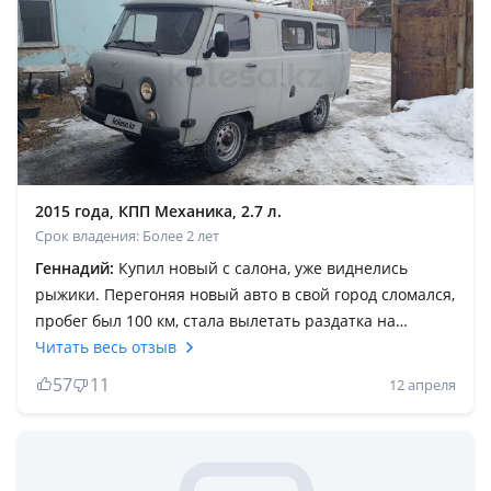
2015 года, КПП Механика, 2.7 л.
Срок владения: Более 2 лет
Геннадий:
Купил новый с салона, уже виднелись
рыжики. Перегоняя новый авто в свой город сломался,
пробег был 100 км, стала вылетать раздатка на
нейтраль. КПП стоит российская, пятиступка, очень
Читать весь отзыв
слабенькая и очень дорогая в обслуживании.
57
11
12 апреля
Надёжность нулевая, запчасти дорогие, но
альтернативы ему нет! Рама местами перекалена,
трескается, хотя и эксплуатация была суровая, всё
время в полях. ДВС самое надёжное в этом авто,