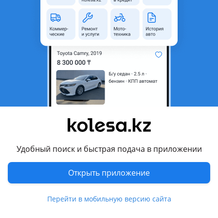
область
Состояние
Новая
Оригинальность
Оригинал
Код запчасти
ST-BM34-000-0
Есть доставка
Да
Подходит на авто
BMW 318
2008 - 2013 E90/E91/E92/E93 рестайлинг, 2001 - 2006 E46
рестайлинг
Удобный поиск и быстрая подача в приложении
BMW 320
2008 - 2013 E90/E91/E92/E93 рестайлинг, 2001 - 2006 E46
Открыть приложение
рестайлинг
Показать больше
BMW 325
Перейти в мобильную версию сайта
2008 - 2013 E90/E91/E92/E93 рестайлинг, 2001 - 2006 E46
Комментарий продавца