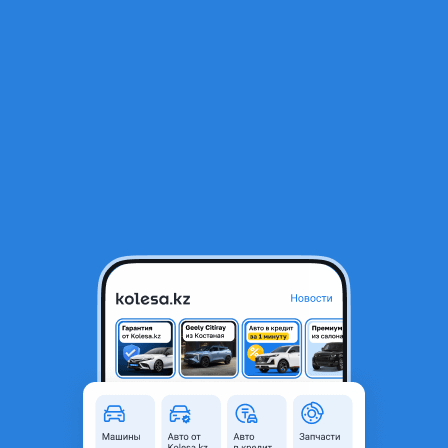
RU
Открыть приложение
В начало
1
/
2
Бампер
21 400 ₸
Город
Алматы, Алматинская