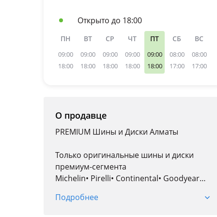
Открыто до 18:00
ПН
ВТ
СР
ЧТ
ПТ
СБ
ВС
09:00
09:00
09:00
09:00
09:00
08:00
08:00
18:00
18:00
18:00
18:00
18:00
17:00
17:00
О продавце
PREMIUM Шины и Диски Алматы
Только оригинальные шины и диски
премиум-сегмента
Michelin• Pirelli• Continental• Goodyear
Новинки 2025 2026 года выпуска
Подробнее
Подбор для Mercedes-Benz, BMW, Range
Rover, Rolls-Royce, Bentley, Porsche, Zeekr