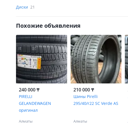
Диски
21
Похожие объявления
240 000 ₸
210 000 ₸
PIRELLI
Шины Pirelli
GELANDEWAGEN
295/40/r22 SC Verde AS
оригинал
Алматы
Алматы