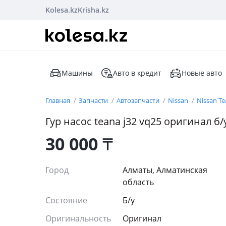
Kolesa.kz
Krisha.kz
Машины
Авто в кредит
Новые авто
Главная
Запчасти
Автозапчасти
Nissan
Nissan T
Гур насос teana j32 vq25 оригинал б
30 000
₸
Город
Алматы, Алматинская
область
Состояние
Б/y
Оригинальность
Оригинал