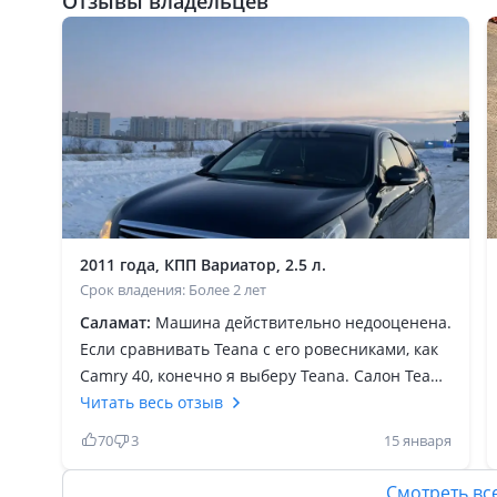
Отзывы владельцев
2011 года, КПП Вариатор, 2.5 л.
Срок владения: Более 2 лет
Саламат:
Машина действительно недооценена.
Если сравнивать Teana с его ровесниками, как
Camry 40, конечно я выберу Teana. Салон Teana
просторнее, натурная кожа, полный
Читать весь отзыв
электропакет, по езде очень мягкая, на трассе
70
3
15 января
держится уверенно, скорость 140 км/ч едет не
нагружаясь, на 2тыс оборах. Хоть все и боятся
Смотреть вс