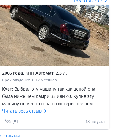
168 отзывов
2006 года, КПП Автомат, 2.3 л.
Срок владения: 6-12 месяцев
Куат:
Выбрал эту машину так как ценой она
была ниже чем Камри 35 или 40. Купив эту
машину понял что она по интереснее чем
Камри. Машина недооценена в Казахстане (так
Читать весь отзыв
как у нас все любят Камри). В принципе она и
25
1
18 августа
классом выше чем Камри 35. Мягче,
комфортнее, на трассе плывет. Двигатель v —
е отзывы