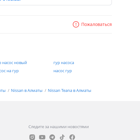
образный 6-ти цилиндровый воообще не
проблемная) проблема только менять свечи).
Коробка автомат в нем минус только один и это
Пожаловаться
то что она 4-х Ступка. В принципе для нашей
страны норм так как в городе везде 60, а на
трассе 140. Даже при том что 4-х Ступка
машина чувствует себя комфортно на трассе
при скорости 160-180 км обороты держать
р насос новый
гур насоса
3000-3500 оборотов.
сос на гур
насос гур
аты
Nissan в Алматы
Nissan Teana в Алматы
Следите за нашими новостями