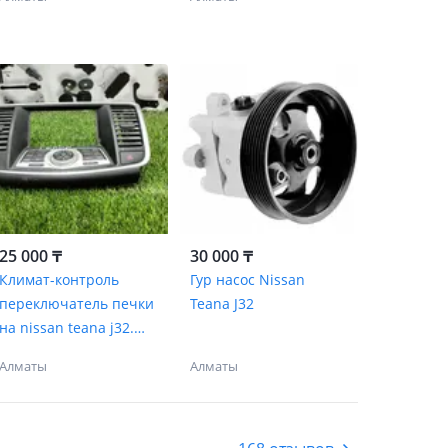
25 000 ₸
30 000 ₸
Климат-контроль
Гур насос Nissan
переключатель печки
Teana J32
на nissan teana j32.
Ниссан Теана
Алматы
Алматы