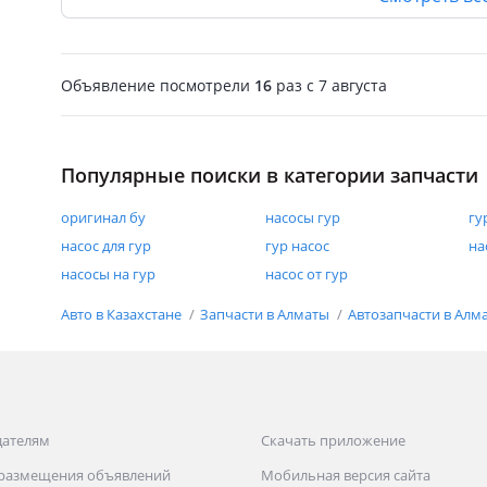
вариатора, у Teana J32 вариатор надежный,
если вовремя менять масло и правильно
эксплуатировать. По городу экономичный, хоть
Объявление посмотрели
16
раз
c 7 августа
даже и объем двигателя 2.5. Есть минусы
только по проходимости, за счет того, что вес
машины более 1, 5 тонны, на бездорожье
можно и застрять. В целом по мне машина
Популярные поиски в категории запчасти
10/10, ни разу не подводила.
оригинал бу
насосы гур
гу
насос для гур
гур насос
на
насосы на гур
насос от гур
Авто в Казахстане
Запчасти в Алматы
Автозапчасти в Алм
дателям
Скачать приложение
 размещения объявлений
Мобильная версия сайта