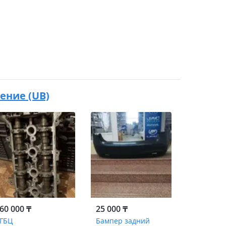
ление (UB)
60 000 ₸
25 000 ₸
ГБЦ
Бампер задний