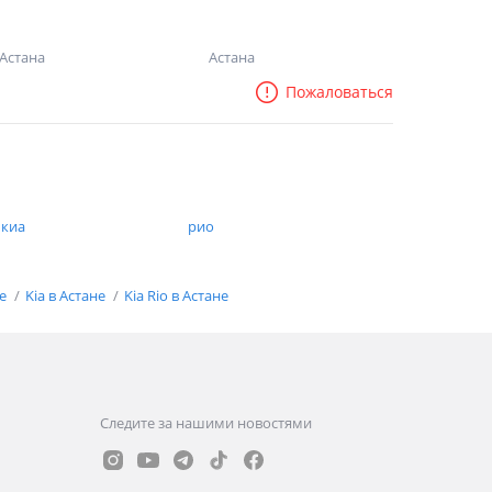
Астана
Астана
Пожаловаться
 киа
рио
не
Kia в Астане
Kia Rio в Астане
Следите за нашими новостями