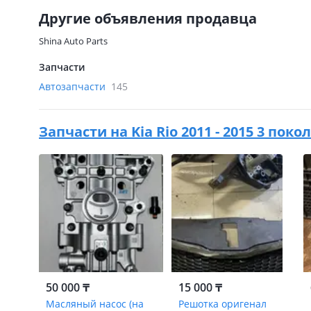
Другие объявления продавца
Shina Auto Parts
Запчасти
Автозапчасти
145
Запчасти на
Kia Rio 2011 - 2015 3 поко
50 000 ₸
15 000 ₸
Масляный насос (на
Решотка оригенал