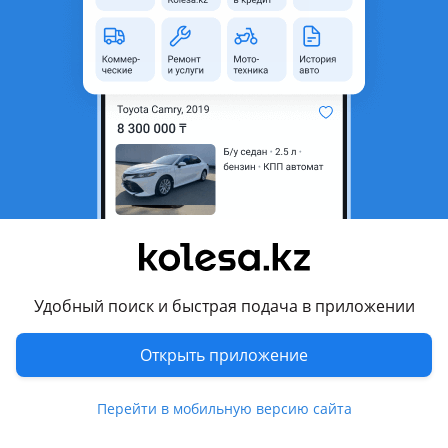
область
Состояние
Б/y
Комментарий продавца
Фары в хорошем состоянии рабочие из дефектов
сломанные ушки
Цена за пару.
Перевести
Другие объявления продавца
Удобный поиск и быстрая подача в приложении
AVTORAZBORSHYMKENT707
Открыть приложение
Запчасти
Автозапчасти
2593
Перейти в мобильную версию сайта