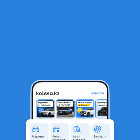
RU
Открыть приложение
1
/
7
W211 передние фары
120 000 ₸
Город
Шымкент, Туркестанская