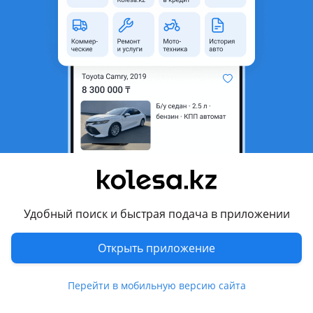
неактуальным.
с пробегом
Город
Семей, Абайская область
Тип техники
Тягач
Объем двигателя, л
11
Тип топлива
Дизель
Комментарий продавца
Продам Ман в хорошем состоянии в цепки
Удобный поиск и быстрая подача в приложении
Перевести
Открыть приложение
© 2006 — 2026 АО Колеса
Перейти в мобильную версию сайта
Главная
Полная версия
Защищено reCAPTCHA. Действуют
Политика конфиденциальности