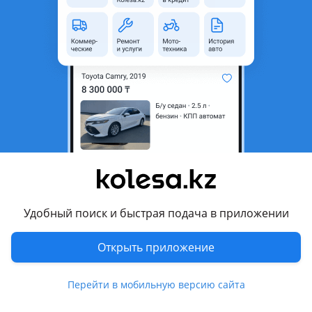
область
Состояние
Новая
Оригинальность
Оригинал
Код запчасти
ST-HN26-016-A2
Есть доставка
Да
Комментарий продавца
ST-HN26-016-A2
Крыло переднее Hyundai Sonata 17-19 (Слева) HYUNDAI
SONATA 2017-2019 Наличие и актуальную цену уточняйте у
Удобный поиск и быстрая подача в приложении
менеджера
Открыть приложение
Перевести
Перейти в мобильную версию сайта
Другие объявления продавца