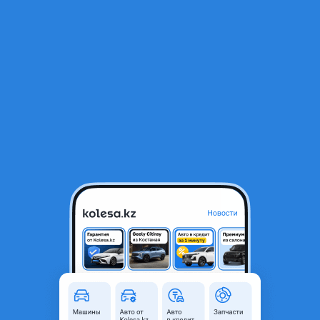
RU
Открыть приложение
В начало
1
/
2
Крыло переднее Hyundai Sonata 17-19 (Слева)
24 550 ₸
Город
Караганда, Карагандинская