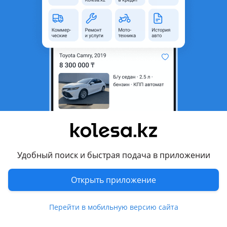
область
Состояние
Новая
Оригинальность
Оригинал
Код запчасти
ST-51712-A6000
Есть доставка
Да
Подходит на авто
Hyundai Creta
2024 - н.в. 2 поколение рестайлинг (SU2), 2021 - 2022 2
поколение (SU2), 2019 - 2021 1 поколение рестайлинг
(GS/GC)
Удобный поиск и быстрая подача в приложении
Hyundai Elantra
Открыть приложение
2018 - 2020 6 поколение рестайлинг (AD/ADA), 2015 - 2020 6
Показать больше
поколение (AD/ADA), 2013 - 2016 5 поколение рестайлинг
(MD/UD), 2010 - 2016 5 поколение (MD/UD)
Перейти в мобильную версию сайта
Комментарий продавца