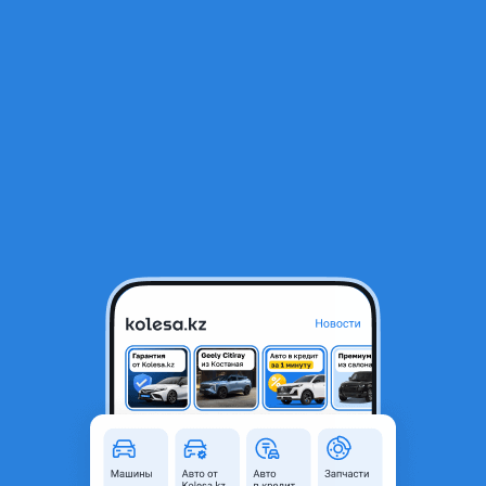
RU
Открыть приложение
В начало
1
/
2
Диск тормозной передний
11 000 ₸
Город
Талдыкорган, Жетысуская