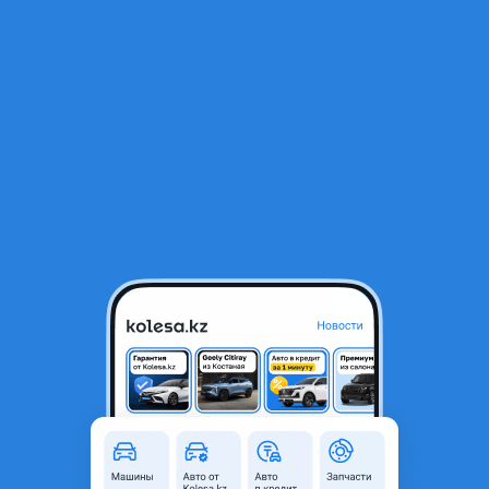
RU
Открыть приложение
В начало
1
/
2
Капот Geely Coolray 23-
84 000 ₸
Город
Алматы, Алматинская