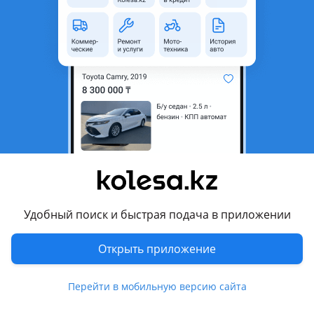
область
Состояние
Новая
Оригинальность
Оригинал
Код запчасти
ST-GLCR-015-A0
Есть доставка
Да
Подходит на авто
Geely Coolray
2023 - н.в. 1 поколение рестайлинг, 2018 - 2024 1
поколение
Удобный поиск и быстрая подача в приложении
Комментарий продавца
Открыть приложение
ST-GLCR-015-A0
Перейти в мобильную версию сайта
Капот Geely Coolray 23 — GEELY COOLRAY 2018-2025
Наличие и актуальную цену уточняйте у менеджера