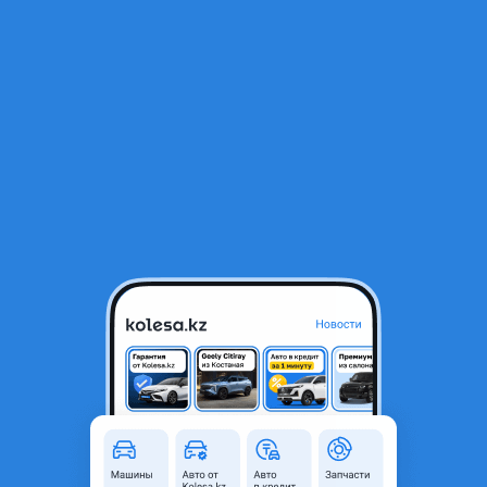
RU
Открыть приложение
1
/
23
Toyota RAV4 2021 года
16 000 000 ₸
Объявление находится в архиве и может быть