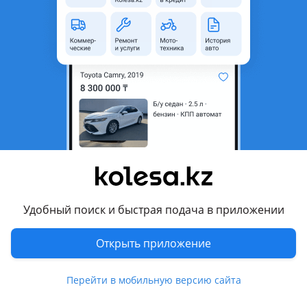
неактуальным.
Город
Астана, Акмолинская
область
Поколение
2019 - н.в. 5 поколение
(A5/H5)
Кузов
Кроссовер
Объем двигателя, л
2 (бензин)
Пробег
67 000 км
Коробка передач
Вариатор
Привод
Полный привод
Удобный поиск и быстрая подача в приложении
Руль
Слева
Открыть приложение
Цвет
белый
Растаможен в Казахстане
Да
Перейти в мобильную версию сайта