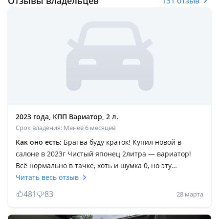
Отзывы владельцев
131 отзыв
2023 года, КПП Вариатор, 2 л.
Срок владения: Менее 6 месяцев
Как оно есть:
Братва буду краток! Купил новой в
салоне в 2023г Чистый японец 2литра — вариатор!
Всё нормально в тачке, хоть и шумка 0, но эту
проблему можно исправить за деньги. Ее самый
Читать весь отзыв
жирный минус это то что она просто не едет и даже
481
83
28 марта
чип тюнинг делал и всё равно не едет. Не берите это
2х литровое корыто с вариатором, вы пожалеете.