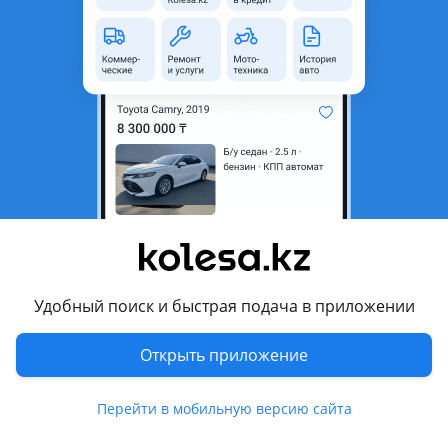
область
Состояние
Б/y
Оригинальность
Оригинал
Комментарий продавца
Продам
Перевести
Другие объявления продавца
ляйсан
Удобный поиск и быстрая подача в приложении
Запчасти
Открыть приложение
Автозапчасти
1471
Перейти в мобильную версию сайта
Авто на разбор
10