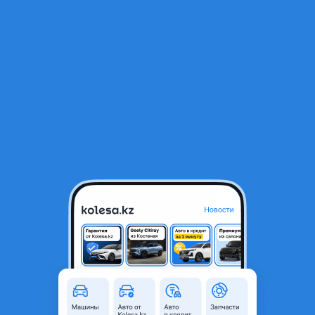
RU
Открыть приложение
В начало
1
/
2
Освещение салона, потолка
5 000 ₸
Город
Алматы, Алматинская