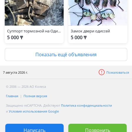
Суппорт тормозной на Одиссей
Замок двери одиссей
5 000 ₸
5 000 ₸
Показать ещё объявления
7 августа 2026 г.
Пожаловаться
© 2006 — 2026 АО Колеса
Главная
Полная версия
Защищено reCAPTCHA. Действуют
Политика конфиденциальности
и
Условия использования Google
Написать
Позвонить