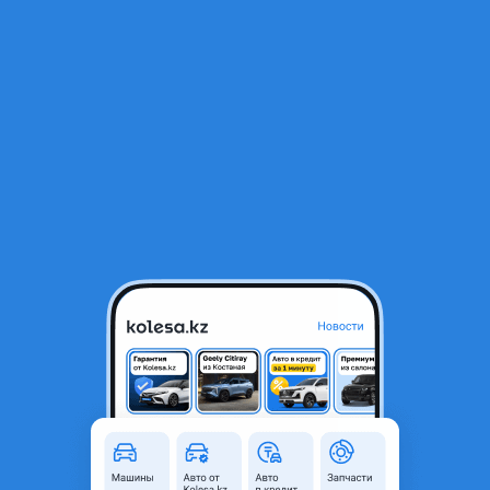
RU
Открыть приложение
1
/
3
HRE R19 5x114.3 8.5J
400 000 ₸
Город
Алматы, Алматинская