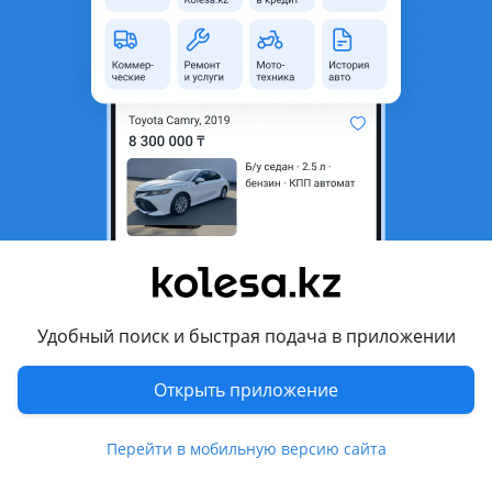
неактуальным.
с пробегом
Город
Алматы, Алматинская
область
Тип техники
Экскаватор-погрузчик
Страна-производитель
Другая
Комментарий продавца
Продам экскаватор — погрузчик Case 580 SLE 2000 года
выпуска, полностью в рабочем состоянии! Цена
Удобный поиск и быстрая подача в приложении
окончательная! ОБМЕНА НЕТ!
Открыть приложение
Перевести
Перейти в мобильную версию сайта
© 2006 — 2026 АО Колеса