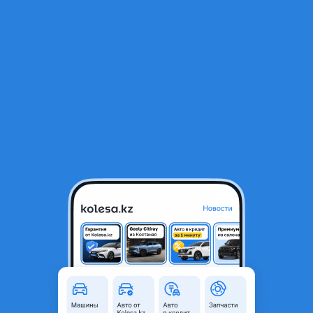
RU
Открыть приложение
1
/
13
Case CE 580 2000 года
8 500 000 ₸
Объявление находится в архиве и может быть