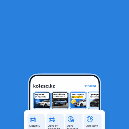
RU
Открыть приложение
1
/
7
DAF XF 2019 года
45 000 000 ₸
с пробегом