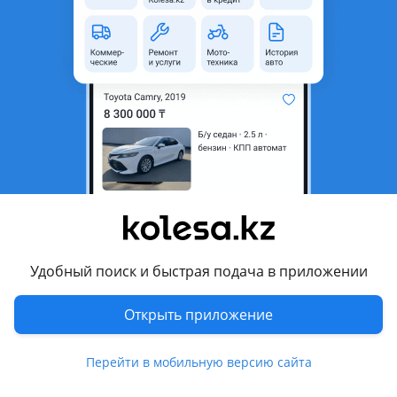
Город
Жаркент, Жетысуская
область
Тип техники
Другой
Объем двигателя, л
12
Комментарий продавца
Срочно продам тандем
Тара 14.900
Кубатура 147
Машина в рейсе
Цена$ 90.000
Удобный поиск и быстрая подача в приложении
Перевести
Открыть приложение
Другие объявления продавца
Перейти в мобильную версию сайта
id21654995