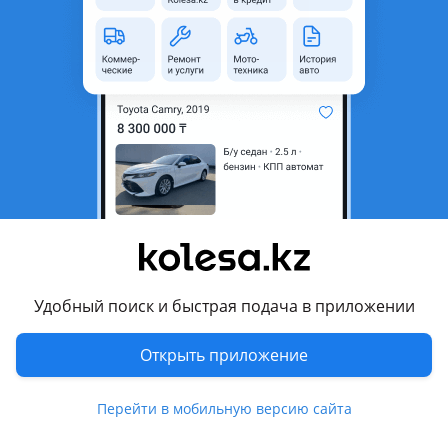
область
Состояние
Новая
Комментарий продавца
Автошторки Премиум класса LUTOR — Сделано в
Казахстане!
Забудьте о дешевых аналогах. Наше шторки гарантируют
высшее качество и долговечность.
Преимущества:
Ткань Ultra Black: Видимость снаружи 0%, обзор изнутри —
Удобный поиск и быстрая подача в приложении
отличный.
Открыть приложение
Мелкая сетка: Не рябит в глазах, защищает от пыли и
насекомых
Перейти в мобильную версию сайта
Усиленный каркас: Идеальная посадка, не теряет форму.