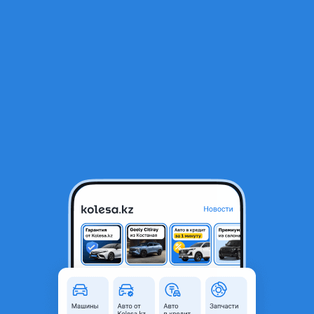
RU
Открыть приложение
1
/
4
Автошторки LUTOR/JAC S3 pro/Астана
12 000 ₸
Город
Астана, Акмолинская