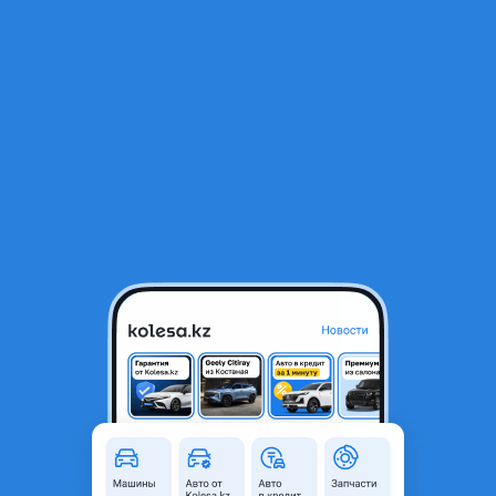
RU
Открыть приложение
1
/
7
Комплект летней резины Bridgestone 245 50 R19
55 000 ₸
Город
Астана, Акмолинская