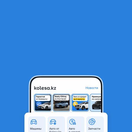
RU
Открыть приложение
В начало
1
/
2
245/45R18 Roadx RX Motion U11 275/40R18
49 000 ₸
Объявление находится в архиве и может быть