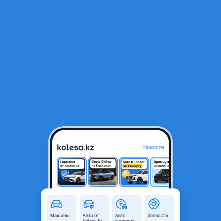
RU
Открыть приложение
В начало
1
/
2
245/65R17 Roadcruza RA1100 AT
60 000 ₸
Объявление находится в архиве и может быть