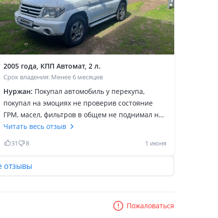
2005 года, КПП Автомат, 2 л.
Срок владения: Менее 6 месяцев
Нуржан:
Покупал автомобиль у перекупа,
покупал на эмоциях не проверив состояние
ГРМ, масел, фильтров в общем не поднимал на
подъёмник у механика. Т. К был наслышан о
Читать весь отзыв
проблемах GDI у корейских авто, думал у меня
31
8
1 июня
то в ровных руках проедет долго. Не проверив
автомобиль купил т. К нравилось компактность
е отзывы
то что настоящий внедорожник хоть и без
рамы и был достаточно шустрый коробка
отлично щёлкала передачи увы с машиной не
Пожаловаться
склеилось оказалась проблемной застучали