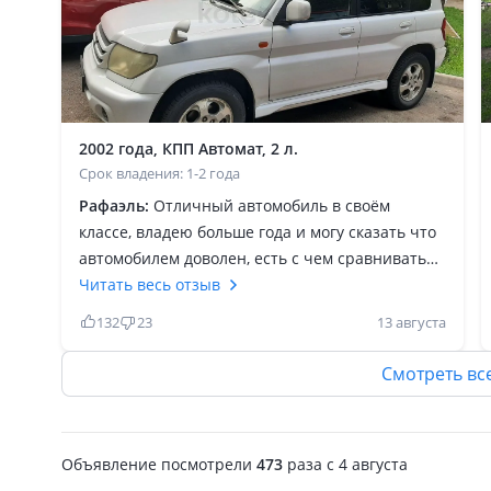
2002 года, КПП Автомат, 2 л.
Срок владения: 1-2 года
Рафаэль:
Отличный автомобиль в своём
классе, владею больше года и могу сказать что
автомобилем доволен, есть с чем сравнивать
катался в основном на внедорожниках с
Читать весь отзыв
объёмом от 1.8 до 3.5 и могу смело сказать что
132
23
13 августа
данное авто не сколько не уступает своей тягой
даст фору! Долго думал и сомневался перед
Смотреть вс
покупкой данного авто но не пропадал!
Хорошая тега, не прихотливый автомобиль
хорошо держит трассу и по бездорожью и в
Объявление посмотрели
473
раза
c 4 августа
горы, справляется отлично дешёвый в