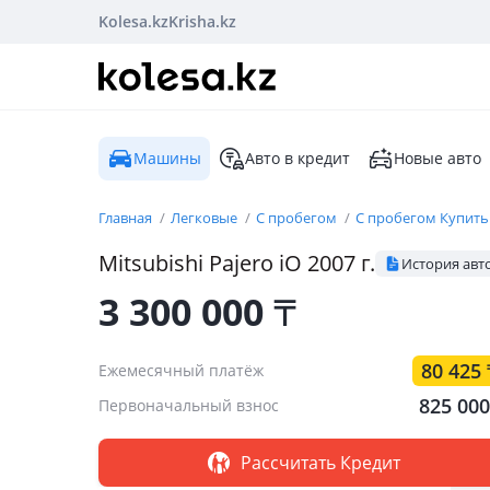
Kolesa.kz
Krisha.kz
Машины
Авто в кредит
Новые авто
Главная
Легковые
С пробегом
С пробегом Купить
Mitsubishi
Pajero iO
2007
г.
История авт
3 300 000
₸
80 425
Ежемесячный платёж
825 00
Первоначальный взнос
Рассчитать Кредит