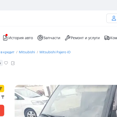
История авто
Запчасти
Ремонт и услуги
Ком
 в кредит
Mitsubishi
Mitsubishi Pajero iO
о
₸
0
₸