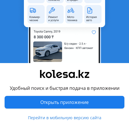
неактуальным.
с пробегом
Город
Атырау, Атырауская область
Тип техники
Манипулятор
Страна-производитель
Россия
Комментарий продавца
Кран 8 тон длина стрела 13 м. Длина борта 6 м. Камаз 10
тон.
Удобный поиск и быстрая подача в приложении
Перевести
Открыть приложение
© 2006 — 2026 АО Колеса
Главная
Полная версия
Перейти в мобильную версию сайта
Защищено reCAPTCHA. Действуют
Политика конфиденциальности