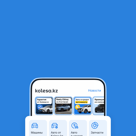
RU
Открыть приложение
1
/
9
КамАЗ 43118 2007 года
18 000 000 ₸
Объявление находится в архиве и может быть