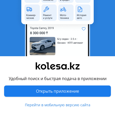
неактуальным.
Город
Караганда, Карагандинская
область
Состояние
Новая
Оригинальность
Оригинал
Код запчасти
54651N9300
Комментарий продавца
АМОРТИЗАТОР ПЕРЕДНИЙ ПРАВЫЙ (НОВЫЙ) 54651N9300 —
на автомобиль Hyundai Tucson
Удобный поиск и быстрая подача в приложении
Перевести
Открыть приложение
© 2006 — 2026 АО Колеса
Перейти в мобильную версию сайта
Главная
Полная версия