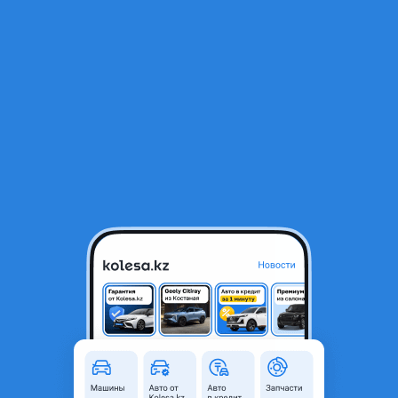
RU
Открыть приложение
1
/
3
Амортизатор передний правый
67 000 ₸
Объявление находится в архиве и может быть