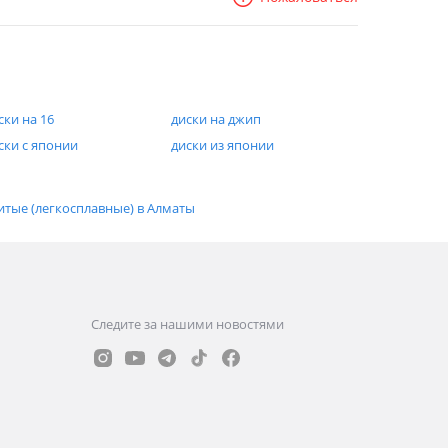
ски на 16
диски на джип
ски с японии
диски из японии
итые (легкосплавные) в Алматы
Следите за нашими новостями