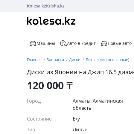
Kolesa.kz
Krisha.kz
Машины
Авто в кредит
Новые авто
Главная
Запчасти
Диски
Литые (легкосплавные)
Диски из Японии на Джип 16.5 диам
120 000
₸
Город
Алматы, Алматинская
область
Состояние
Б/y
Тип
Литые