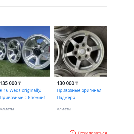
135 000 ₸
130 000 ₸
R 16 Weds originally.
Привозные оригинал
Привозные с Японии!
Паджеро
Алматы
Алматы
Пожаловаться