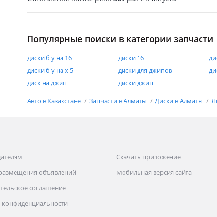
Популярные поиски в категории запчасти
диски б у на 16
диски 16
ди
диски б у на х 5
диски для джипов
ди
диск на джип
диски джип
Авто в Казахстане
Запчасти в Алматы
Диски в Алматы
Л
дателям
Скачать приложение
 размещения объявлений
Мобильная версия сайта
тельское соглашение
 конфиденциальности