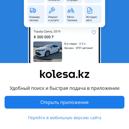
неактуальным.
Город
Алматы, Алматинская
область
Состояние
Б/y
Сезонность
Зимние
Ширина
265 мм
Высота профиля
65
Диаметр
R17
Комментарий продавца
Удобный поиск и быстрая подача в приложении
Cordiant Snow Cross 265/65 R17 116T с шипами
Открыть приложение
Перевести
Перейти в мобильную версию сайта
© 2006 — 2026 АО Колеса