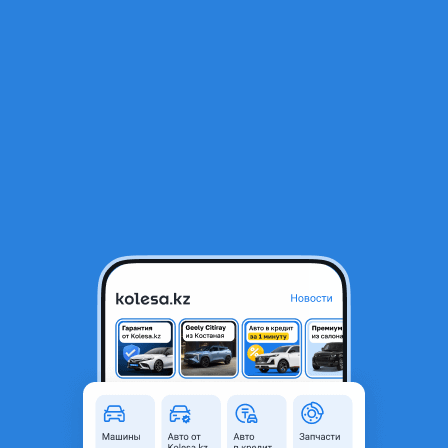
RU
Открыть приложение
1
/
4
Cordiant Snow Cross 265/65 R17 116T с шипами
110 000 ₸
Объявление находится в архиве и может быть