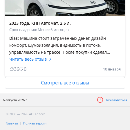
2023 года, КПП Автомат, 2.5 л.
Срок владения: Менее 6 месяцев
Dias:
Машина стоит затраченных денег, дизайн
комфорт, шумоизоляция, видимость в потоке,
управляемость на трассе. После покупки сделал
перовое ТО, вышло недорого. Выбирал ее после
Читать весь отзыв
пользования Мерседес МЛ320, Тойота Камри, Венза,
36
0
10 января
Хайлендер, Хюндай Тусон и Соната. Приятно удивила
динамика разгона и это при такой длине и весе авто.
Смотреть все отзывы
Первое время напрягает переключение КПП, так как
под рулём, особенно после Сонаты и Тусона, где КПП
6 августа 2026 г.
Пожаловаться
переключается кнопками. Заказал из Кореи с
маленьким пробегом. Машина супер, в общем ни разу
© 2006 — 2026 АО Колеса
не пожалел.
Главная
Полная версия