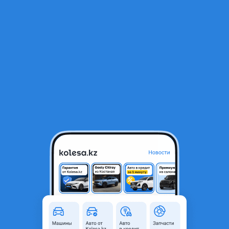
RU
Открыть приложение
1
/
3
Подкрыльник на хюндай Грандеур
1 000 ₸
Город
Шымкент, Туркестанская