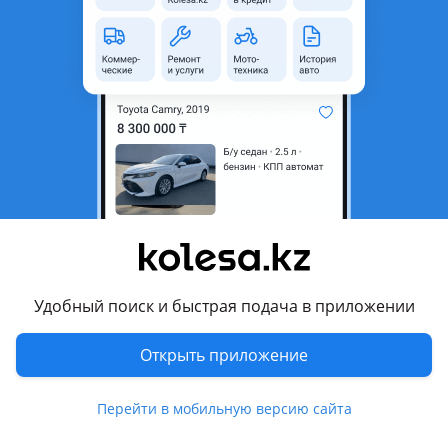
область
Состояние
Новая
Оригинальность
Оригинал
Код запчасти
G8000
Есть доставка
Да
Подходит на авто
Hyundai Grandeur
2014 - 2016 HG [2 рестайлинг], 2016 - 2019 IG, 2019 - 2022 IG
рестайлинг, 2022 - н.в. 7 поколение
Удобный поиск и быстрая подача в приложении
Комментарий продавца
Открыть приложение
Есть подкрыльник на хюндай Грандеур G8000
Перевести
Перейти в мобильную версию сайта
Условия доставки