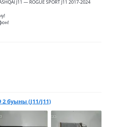
SHQAI J11 — ROGUE SPORT J11 2017-2024
ну!
фон!
9 2 буыны (J11/J11)