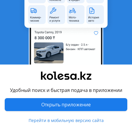
неактуальным.
Город
Караганда, Карагандинская
область
Поколение
1992 - 1998 1 поколение
Кузов
Седан
Объем двигателя, л
1.8 (бензин)
Пробег
330 000 км
Коробка передач
Механика
Привод
Передний привод
Удобный поиск и быстрая подача в приложении
Руль
Слева
Цвет
вишня
Открыть приложение
Растаможен в Казахстане
Да
Перейти в мобильную версию сайта
ГУР, сигнализация