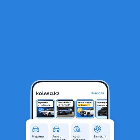
RU
Открыть приложение
1
/
13
Volkswagen Vento 1995 года
700 000 ₸
Объявление находится в архиве и может быть