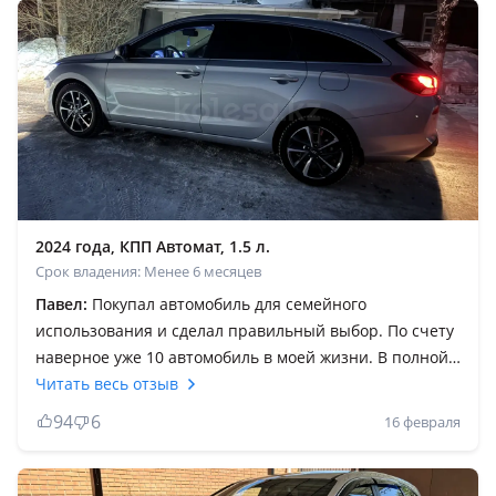
2024 года, КПП Автомат, 1.5 л.
Срок владения: Менее 6 месяцев
Павел:
Покупал автомобиль для семейного
использования и сделал правильный выбор. По счету
наверное уже 10 автомобиль в моей жизни. В полной
комплектации на 17 дисках, рулится обалденно,
Читать весь отзыв
подвеска глотает все неровности. Сборка Чехия,
94
6
16 февраля
никаких скрипов, сверчков и т. Д. По
информативности и функциональности в принципе
всего хватает. Салон пластик мягкий, ох как я люблю