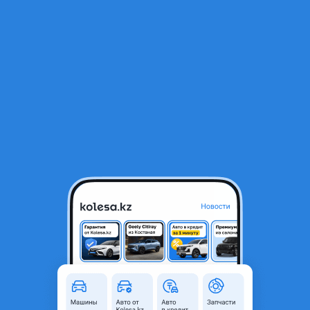
RU
Открыть приложение
В начало
1
/
2
Подкрылник правый
45 000 ₸
Объявление находится в архиве и может быть