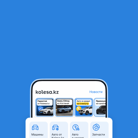
RU
Открыть приложение
1
/
4
Фара Chrysler 300C
60 000 ₸
Город
Алматы, Алматинская