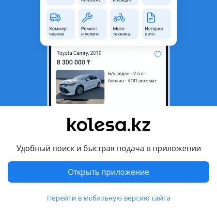
область
Состояние
Б/y
Оригинальность
Оригинал
Возможна рассрочка или
Да
кредит
Есть доставка
Да
Комментарий продавца
Идеальном состоянии отправим на регион
Цена за один
Удобный поиск и быстрая подача в приложении
Перевести
Открыть приложение
Другие объявления продавца
Перейти в мобильную версию сайта
Запчасти