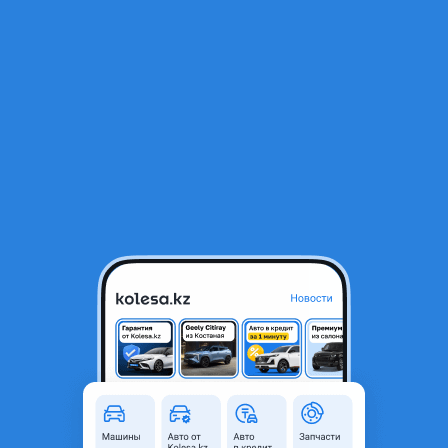
RU
Открыть приложение
1
/
6
МотоМир 2025 года
90 000 ₸
Новая
Объявление находится в архиве и может быть