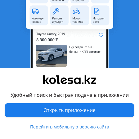
неактуальным.
новая, без пробега
Город
Алматы, Алматинская
область
Тип техники
Мопеды и скутеры
Комментарий продавца
Электро скутер ск8 в отличном состояние есть блокировка
колес сигналка и доступ включения без ключя зарядки
хватает на 5 часов максимальная скорость 50 км есть 3
Удобный поиск и быстрая подача в приложении
передачи скорости
Открыть приложение
Перевести
Перейти в мобильную версию сайта
© 2006 — 2026 АО Колеса
Главная
Полная версия