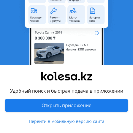
неактуальным.
Город
Астана, Акмолинская
область
Поколение
2013 - 2017 F10/F11/F07
рестайлинг
Кузов
Седан
Объем двигателя, л
3 (бензин)
Пробег
211 571 км
Коробка передач
Автомат
Привод
Полный привод
Удобный поиск и быстрая подача в приложении
Руль
Слева
Открыть приложение
Растаможен в Казахстане
Да
Перейти в мобильную версию сайта
Комментарий продавца