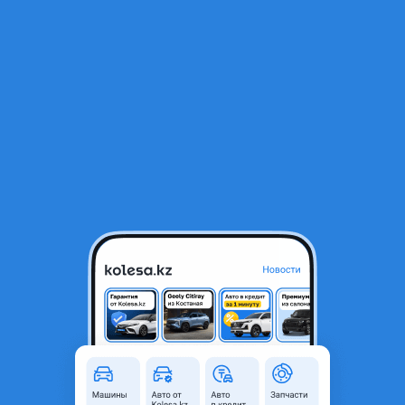
RU
Открыть приложение
1
/
15
BMW 535 2015 года
8 809 500 ₸
Объявление находится в архиве и может быть