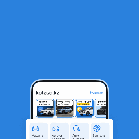
RU
Открыть приложение
В начало
1
/
2
Ноускат Миниморда CAMRY 55 европеец полной комплектации
1 200 000 ₸
Город
Астана, Акмолинская