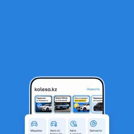
RU
Открыть приложение
В начало
1
/
2
Сайлентблок рычага
2 750 ₸
Город
Алматы, Алматинская