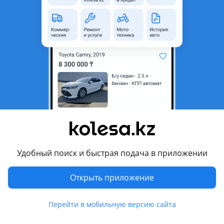
область
Состояние
Новая
Оригинальность
Оригинал
Код запчасти
ST-54584-4L000
Есть доставка
Да
Подходит на авто
Hyundai Elantra
2015 - 2020 6 поколение (AD/ADA), 2013 - 2016 5 поколение
рестайлинг (MD/UD), 2010 - 2016 5 поколение (MD/UD), 2006
- 2011 4 поколение (HD)
Удобный поиск и быстрая подача в приложении
Hyundai Santa Fe
Открыть приложение
2018 - 2021 4 поколение (TM/TMA)
Показать больше
Hyundai Solaris
Перейти в мобильную версию сайта
2014 - 2017 4 поколение рестайлинг (RB/RC), 2010 - 2014 4
Комментарий продавца