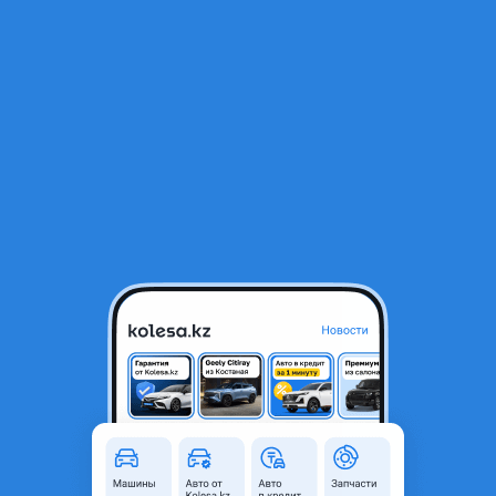
RU
Открыть приложение
1
/
8
Задний бампер на Nissan Qashqai
35 000 ₸
Объявление находится в архиве и может быть