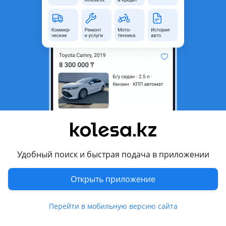
неактуальным.
Город
Алматы, Алматинская
область
Состояние
Новая
Есть доставка
Да
Подходит на авто
Nissan Maxima
2018 - н.в. A36 рестайлинг, 2015 - 2018 A36
Удобный поиск и быстрая подача в приложении
Nissan Patrol
2024 - н.в. Y63, 2019 - н.в. Y62 [2-й рестайлинг], 2014 - 2019
Открыть приложение
Y62 рестайлинг
Показать больше
Nissan Qashqai
Перейти в мобильную версию сайта
2021 - н.в. 3 поколение, 2017 - 2021 2 поколение
рестайлинг (J11/J11_), 2013 - 2019 2 поколение (J11/J11)