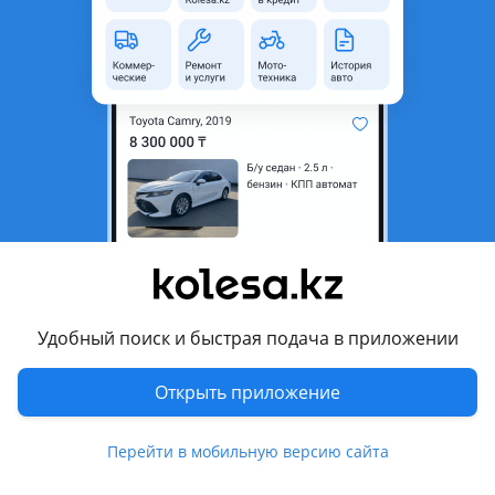
область
Состояние
Б/y
Оригинальность
Оригинал
Есть доставка
Да
Комментарий продавца
Х25ХЕ двигатель двс мотор цена окончательная 10 дней на
проверку
Перевести
Удобный поиск и быстрая подача в приложении
Отзывы владельцев
110 отзывов
Открыть приложение
Перейти в мобильную версию сайта