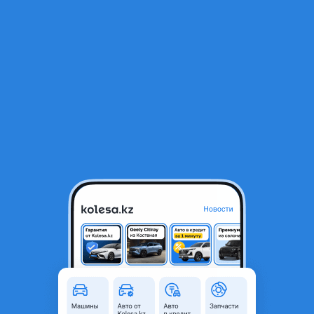
RU
Открыть приложение
В начало
1
/
2
Х25ХЕ двигатель двс мотор
250 000 ₸
Город
Караганда, Карагандинская