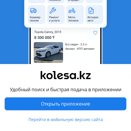
неактуальным.
Город
Алматы, Алматинская
область
Поколение
2024 - н.в. 1 поколение
Кузов
Внедорожник
Двигатель
Электрический
Пробег
5 500 км
Коробка передач
Автомат
Привод
Полный привод
Удобный поиск и быстрая подача в приложении
Руль
Слева
Цвет
белый
Открыть приложение
Растаможен в Казахстане
Да
Перейти в мобильную версию сайта
литые диски, тонировка, люк, панорамная крыша,