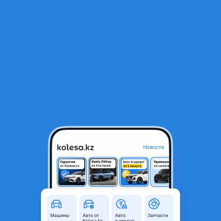
RU
Открыть приложение
1
/
17
BYD FangChengBao Titanium 3 2025 года
12 700 000 ₸
Объявление находится в архиве и может быть