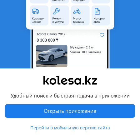
область
Состояние
Б/y
Подходит для
Mitsubishi
Комментарий продавца
Стеклоподьёмник на Mitsubishi Canter
Кузов FB 501 И тд.
Левая сторона L
Б. У в хорошем состоянии.
Удобный поиск и быстрая подача в приложении
Перевести
Открыть приложение
Другие объявления продавца
Перейти в мобильную версию сайта
TOYOTA