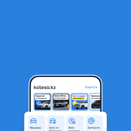
RU
Открыть приложение
1
/
6
Стеклоподьёмник Кантер L
18 000 ₸
Город
Алматы, Алматинская