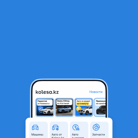
RU
Открыть приложение
1
/
3
Toyota Camry 2019 года
13 000 000 ₸
Объявление находится в архиве и может быть