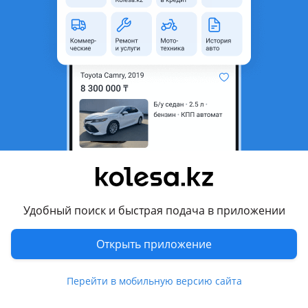
неактуальным.
Город
Арысь, Туркестанская
область
Поколение
2017 - 2021 XV70
Кузов
Седан
Объем двигателя, л
2.5 (бензин)
Пробег
106 000 км
Коробка передач
Автомат
Привод
Передний привод
Удобный поиск и быстрая подача в приложении
Руль
Слева
Растаможен в Казахстане
Да
Открыть приложение
Отзывы владельцев
226 отзывов
Перейти в мобильную версию сайта