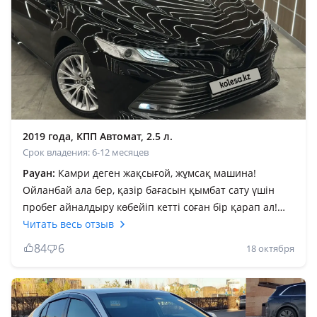
2019 года, КПП Автомат, 2.5 л.
Срок владения: 6-12 месяцев
Рауан:
Камри деген жақсығой, жұмсақ машина!
Ойланбай ала бер, қазір бағасын қымбат сату үшін
пробег айналдыру көбейіп кетті соған бір қарап ал!
Камри түрі де әдемі, jbl акустика бөлекқой! Музыканың
Читать весь отзыв
даусы анық шығады. Зор машина! Жалпы аламын
84
6
18 октября
десең ойланба, басқасын көрме. Қытай айдадым, енді
неміс көрсем бе деп жүрмін! Камри баратын жеріңе
ұзақ жол болсын, уайымсыз жетесің! Жалпы алды пәс
сол бұның айыбы. Бордюрлар саламалейкум деп