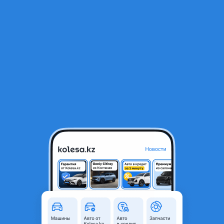
RU
Открыть приложение
1
/
7
245/50r20 Yokohama Geolandar CV G058
92 000 ₸
Город
Астана, Акмолинская