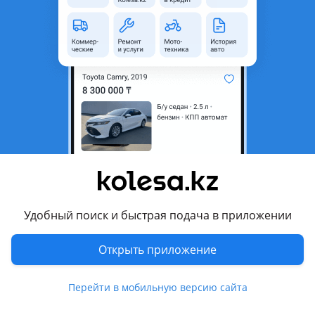
область
Состояние
Новая
Сезонность
Летние
Ширина
245 мм
Высота профиля
50
Диаметр
R20
Есть доставка
Да
Комментарий продавца
245/50r20 Yokohama Geolandar CV G058, новая.
Удобный поиск и быстрая подача в приложении
Цена: 92000 тг за баллон. Торопитесь, количество шин
Открыть приложение
ограниченно и цены будут расти!
Перейти в мобильную версию сайта
Описание шины Yokohama Geolandar CV G058