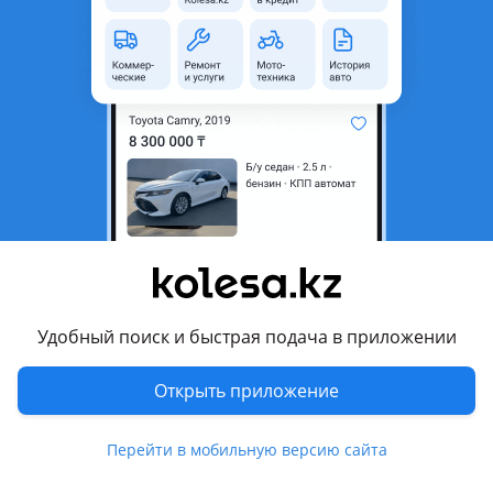
неактуальным.
Город
Павлодар, Павлодарская
область
Поколение
2004 - 2008 C6
Кузов
Седан
Объем двигателя, л
2.4 (бензин)
Коробка передач
Вариатор
Привод
Передний привод
Руль
Слева
Удобный поиск и быстрая подача в приложении
Растаможен в Казахстане
Да
Открыть приложение
Комментарий продавца
Продам или обменяю на газель
Перейти в мобильную версию сайта
Перевести