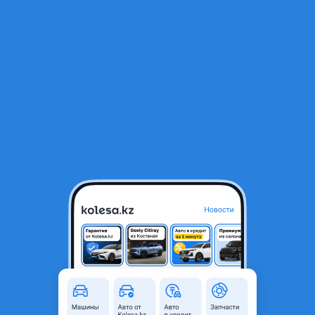
RU
Открыть приложение
1
/
6
Audi A6 2007 года
5 000 000 ₸
Объявление находится в архиве и может быть