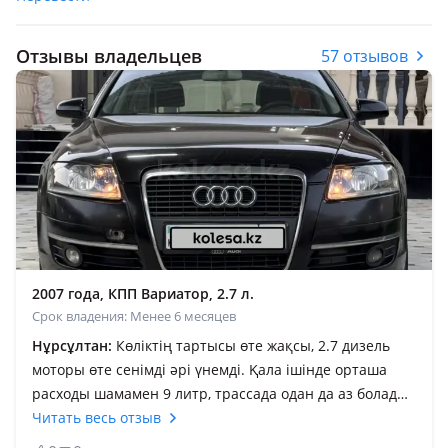
Отзывы владельцев
57 отзывов
2007 года, КПП Вариатор, 2.7 л.
Срок владения: Менее 6 месяцев
Нұрсұлтан:
Көліктің тартысы өте жақсы, 2.7 дизель
моторы өте сенімді әрі үнемді. Қала ішінде орташа
расходы шамамен 9 литр, трассада одан да аз болады.
Өзіме қатты ұнаған көлік болды. Уақытында
Читать весь отзыв
техникалық қызметін жасап тұрсаңыз, көп