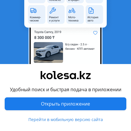
область
Состояние
Новая
Оригинальность
Оригинал
Код запчасти
ST-A2042404217
Есть доставка
Да
Подходит на авто
Mercedes-Benz C 180
2014 - 2018 W205/S205/C205, 2011 - 2015 W204/S204/C204
рестайлинг, 2006 - 2011 W204/S204, 2004 - 2007
W203/S203/CL203 рестайлинг
Удобный поиск и быстрая подача в приложении
Mercedes-Benz C 200
Открыть приложение
2014 - 2018 W205/S205/C205
Показать больше
Mercedes-Benz C 220
Перейти в мобильную версию сайта
2014 - 2018 W205/S205/C205, 2011 - 2015 W204/S204/C204
Комментарий продавца