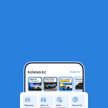
RU
Открыть приложение
В начало
1
/
2
Опора двигателя, подушка двигателя
14 650 ₸
Город
Алматы, Алматинская