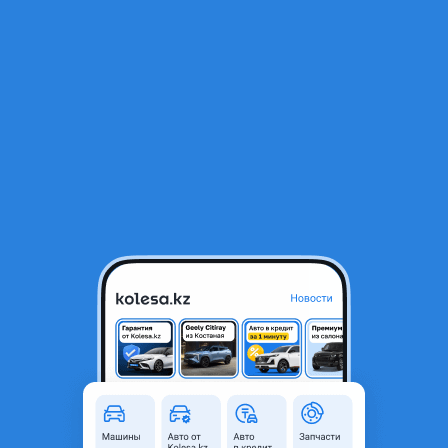
RU
Открыть приложение
1
/
11
Audi A8 2018 года
28 900 000 ₸
От дилера
Объявление находится в архиве и может быть