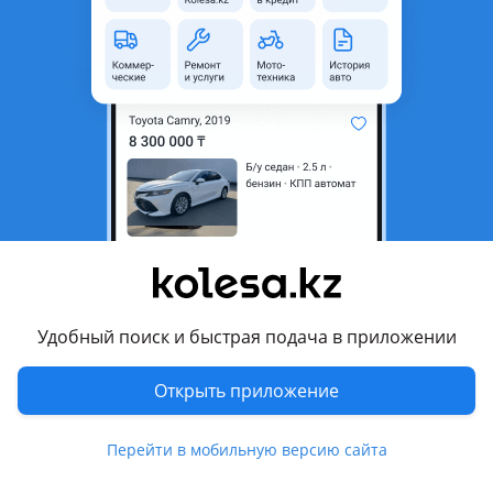
неактуальным.
Город
Астана, Акмолинская
область
Поколение
2017 - н.в. 4 поколение (A8)
Кузов
Седан
Объем двигателя, л
3 (бензин)
Пробег
73 500 км
Коробка передач
Автомат
Привод
Полный привод
Удобный поиск и быстрая подача в приложении
Руль
Слева
Цвет
синий
Открыть приложение
Растаможен в Казахстане
Да
Перейти в мобильную версию сайта
Комментарий продавца