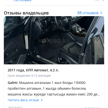
Отзывы владельцев
88 отзывов
2011 года, КПП Автомат, 4.2 л.
Срок владения: 6-12 месяцев
Galim:
Машина алганыма 1 жыл болды 130000
пробегпен алгамын, 1 жылда ойымен болисем,
машина жаксы журеди тартысыда жаман емес 200 де
2000 обороттан аспаиды, киналмаиды, комфорт
Читать весь отзыв
жагынан оте жаксы, журуси жумсак, кошеде любой