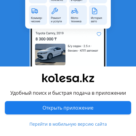
область
Состояние
Новая
Оригинальность
Оригинал
Есть доставка
Да
Комментарий продавца
Оригинальная фара от deepal s07 новая
Перевести
Условия доставки
Удобный поиск и быстрая подача в приложении
Доставка Яндекс или индрайвер
Открыть приложение
4 августа 2026 г.
Пожаловаться
Перейти в мобильную версию сайта
© 2006 — 2026 АО Колеса
Главная
Полная версия