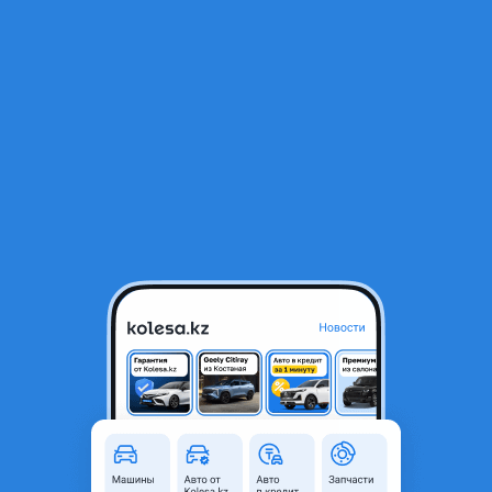
RU
Открыть приложение
1
/
11
Фара передняя правая
150 000 ₸
Город
Алматы, Алматинская