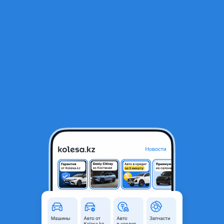
RU
Открыть приложение
В начало
1
/
2
Ступичный узел перед
17 700 ₸
Город
Алматы, Алматинская