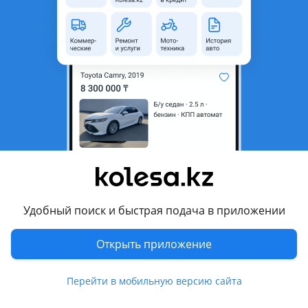
область
Состояние
Новая
Оригинальность
Оригинал
Код запчасти
BKHB0087
Есть доставка
Да
Подходит на авто
Hyundai Elantra
2015 - 2020 6 поколение (AD/ADA), 2013 - 2016 5 поколение
рестайлинг (MD/UD), 2010 - 2016 5 поколение (MD/UD), 2006
- 2011 4 поколение (HD)
Удобный поиск и быстрая подача в приложении
Комментарий продавца
Открыть приложение
BKHB0087
Перейти в мобильную версию сайта
Ступичный узел перед HYUNDAI ELANTRA 2010-2016