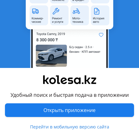
неактуальным.
Город
Алматы, Алматинская
область
Состояние
Б/y
Оригинальность
Оригинал
Есть доставка
Да
Подходит на авто
Toyota Chaser
Удобный поиск и быстрая подача в приложении
1994 - 1996 X90 рестайлинг, 1996 - 1998 X100
Toyota Mark II
Открыть приложение
1992 - 1996 X90
Перейти в мобильную версию сайта
Комментарий продавца