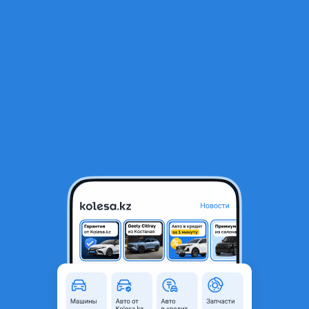
RU
Открыть приложение
1
/
5
Головка цилиндра
150 000 ₸
Объявление находится в архиве и может быть