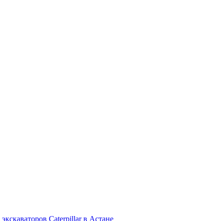
экскаваторов Caterpillar в Астане