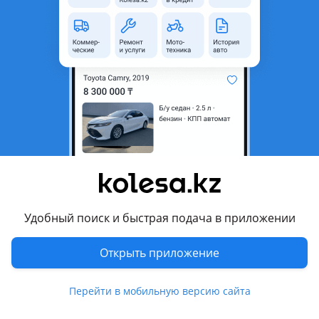
Адрес
Сарымулдаева 19
Есть доставка
Да
Подходит для
Lexus
Toyota
Комментарий продавца
Авторазбор
Удобный поиск и быстрая подача в приложении
Авто запчасти
На марки авто: Lexus, Toyota
Открыть приложение
LX 570/LX 470/GX 470/GX 460
Toyota Land Cruiser Prado, Toyota Land Cruiser, Toyota RAV 4,
Toyota Highlander, Toyota FJ Cruiser
Перейти в мобильную версию сайта
В наличии: двери, капоты, бампера, крыша, крышки