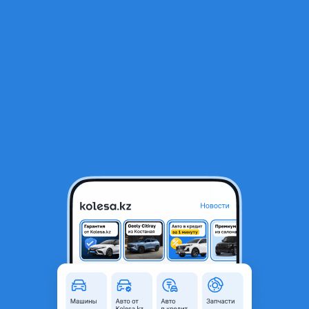
RU
Открыть приложение
1
/
14
Авторазбор Toyota Lexus привозные запчасти LX 470, LX570,
GX460, GX470, PRA
Город
Алматы, Алматинская
область