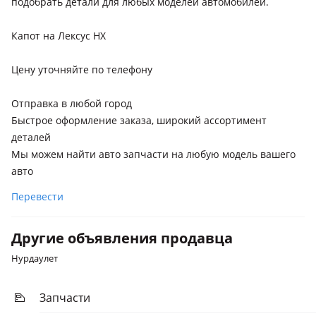
подобрать детали для любых моделей автомобилей.
рестайлинг (L1), 2008 - 2012 3 поколение (L1)
Lexus RX 270
Капот на Лексус НХ
2012 - 2015 3 поколение рестайлинг (L1)
Цену уточняйте по телефону
Lexus RX 200t
2019 - н.в. 4 поколение рестайлинг (L2), 2015 - 2019 4
Отправка в любой город
поколение (L2)
Быстрое оформление заказа, широкий ассортимент
Lexus RX 500h
деталей
2022 - н.в. 5 поколение
Мы можем найти авто запчасти на любую модель вашего
авто
Lexus RX 350h
Перевести
2022 - н.в. 5 поколение
Другие объявления продавца
Нурдаулет
Запчасти