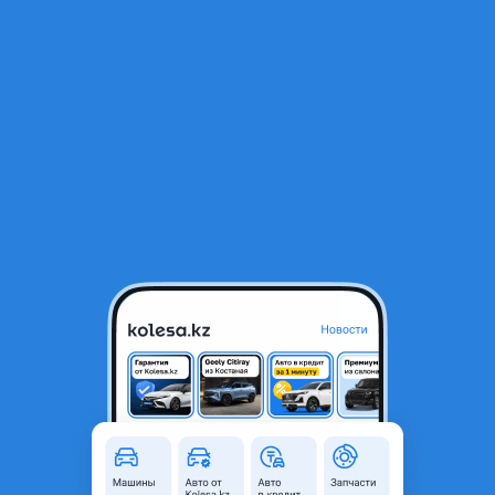
RU
Открыть приложение
1
/
6
Капот на Lexus NX
60 000 ₸
Город
Алматы, Алматинская