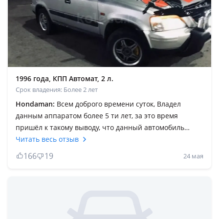
1996 года, КПП Автомат, 2 л.
Срок владения: Более 2 лет
Hondaman:
Всем доброго времени суток, Владел
данным аппаратом более 5 ти лет, за это время
пришёл к такому выводу, что данный автомобиль
очень удачно собран, крепкая машина, двигатель
Читать весь отзыв
надежный, клапана не гнет, салон просторный,
166
19
24 мая
имеется столик в багажнике, что очень радует на
природе, так же есть комплектация салон
трансформер, раскладываются сиденья можно
сделать одну большую кровать, или уронить заднее
сиденье вперед и багажник будет еще больше, расход