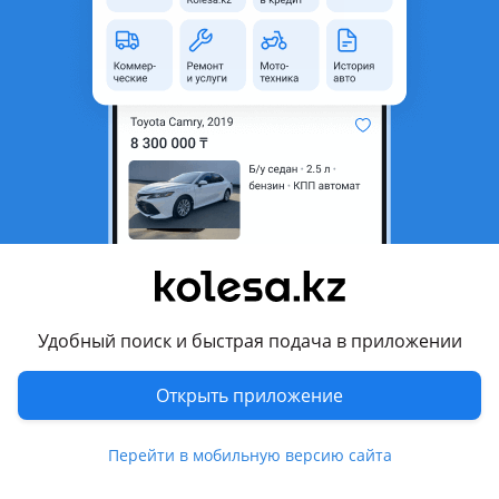
неактуальным.
Город
Алматы, Алматинская
область
Поколение
1995 - 1999 1 поколение (RD)
Кузов
Кроссовер
Объем двигателя, л
2 (бензин)
Коробка передач
Автомат
Привод
Полный привод
Руль
Справа
Удобный поиск и быстрая подача в приложении
Растаможен в Казахстане
Да
Открыть приложение
Отзывы владельцев
139 отзывов
Перейти в мобильную версию сайта