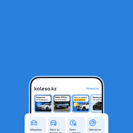
RU
Открыть приложение
1
/
11
Honda CR-V 1996 года
2 800 000 ₸
Объявление находится в архиве и может быть